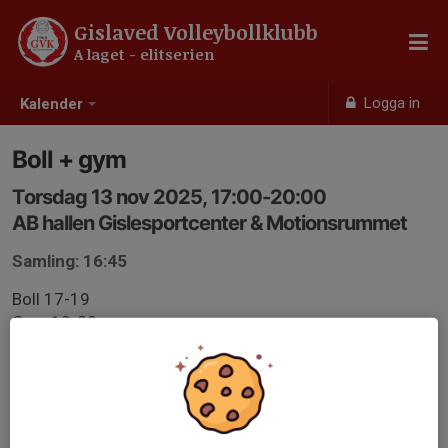
Gislaved Volleybollklubb
A laget - elitserien
Logga in
Kalender
Boll + gym
Torsdag 13 nov 2025, 17:00-20:00
AB hallen Gislesportcenter & Motionsrummet
Samling: 16:45
Boll 17-19
Gym 19-20