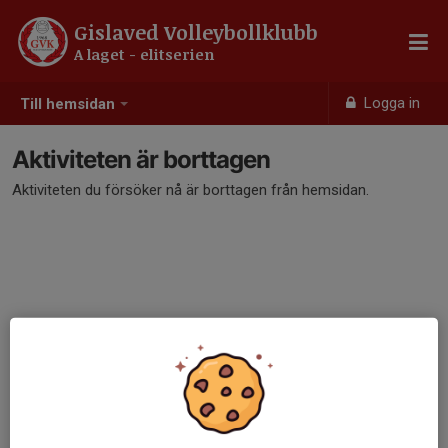
Gislaved Volleybollklubb
A laget - elitserien
Logga in
Till hemsidan
Aktiviteten är borttagen
Aktiviteten du försöker nå är borttagen från hemsidan.