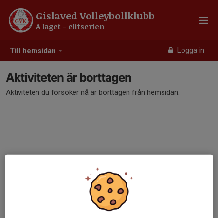
Gislaved Volleybollklubb
A laget - elitserien
Logga in
Till hemsidan
Aktiviteten är borttagen
Aktiviteten du försöker nå är borttagen från hemsidan.