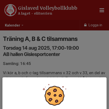
Gislaved Volleybollklubb
A laget - elitserien
Logga in
Kalender
Träning A, B & C tilsammans
Torsdag 14 aug 2025, 17:00-19:00
AB hallen Gislesportcenter
Samling: 16:45
Vi kör a, b och c-lag tillsammans v.32 och v.33, en del av
träningen är fys och en del är boll. Ta med både inomhus
och utomhusskor, knäskydd och vattenflaska!
Vi informerar innan om det är samling vid röda huset
eller i AB-hallen 🏐💪