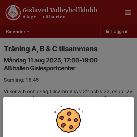
Gislaved Volleybollklubb
A laget - elitserien
Logga in
Kalender
Träning A, B & C tilsammans
Måndag 11 aug 2025, 17:00-19:00
AB hallen Gislesportcenter
Samling: 16:45
Vi kör a, b och c-lag tillsammans v.32 och v.33, en del av
träningen är fys och en del är boll. Ta med både inomhus
och utomhusskor, knäskydd och vattenflaska!
Vi informerar innan om det är samling vid röda huset
eller i AB-hallen 🏐💪