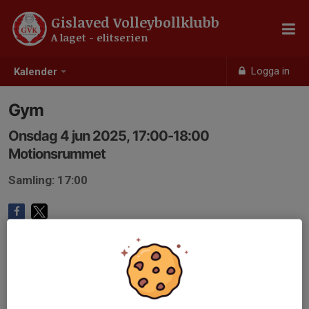
Gislaved Volleybollklubb
A laget - elitserien
Logga in
Kalender
Gym
Onsdag 4 jun 2025, 17:00-18:00
Motionsrummet
Samling: 17:00