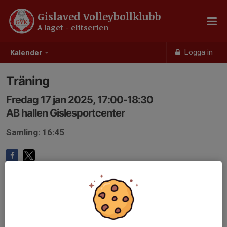
Gislaved Volleybollklubb
A laget - elitserien
Logga in
Kalender
Träning
Fredag 17 jan 2025, 17:00-18:30
AB hallen Gislesportcenter
Samling: 16:45