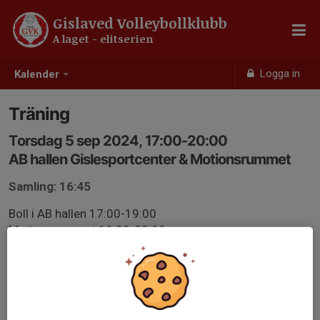
Gislaved Volleybollklubb
A laget - elitserien
Logga in
Kalender
Träning
Torsdag 5 sep 2024, 17:00-20:00
AB hallen Gislesportcenter & Motionsrummet
Samling: 16:45
Boll i AB hallen 17:00-19:00
Motionsrummet 19:00-20:00