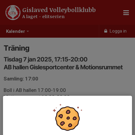
Gislaved Volleybollklubb
A laget - elitserien
Logga in
Kalender
Träning
Tisdag 7 jan 2025, 17:15-20:00
AB hallen Gislesportcenter & Motionsrummet
Samling: 17:00
Boll i AB hallen 17:00-19:00
Motionsrummet 19:00-20:00