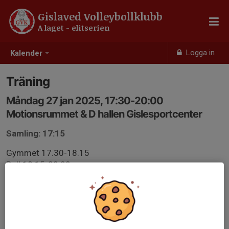
Gislaved Volleybollklubb
A laget - elitserien
Logga in
Kalender
Träning
Måndag 27 jan 2025, 17:30-20:00
Motionsrummet & D hallen Gislesportcenter
Samling: 17:15
Gymmet 17.30-18.15
Boll 18.15-20.00