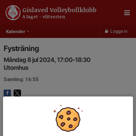
Gislaved Volleybollklubb
A laget - elitserien
Logga in
Kalender
Fysträning
Måndag 8 jul 2024, 17:00-18:30
Utomhus
Samling: 16:55