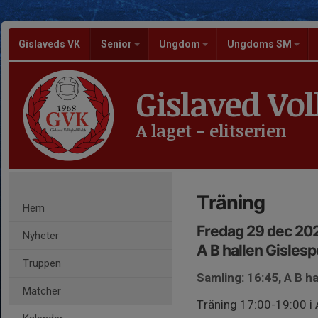
Gislaveds VK
Senior
Ungdom
Ungdoms SM
Gislaved Vol
A laget - elitserien
Träning
Hem
Fredag 29 dec 202
Nyheter
A B hallen Gisles
Truppen
Samling: 16:45, A B h
Matcher
Träning 17:00-19:00 i 