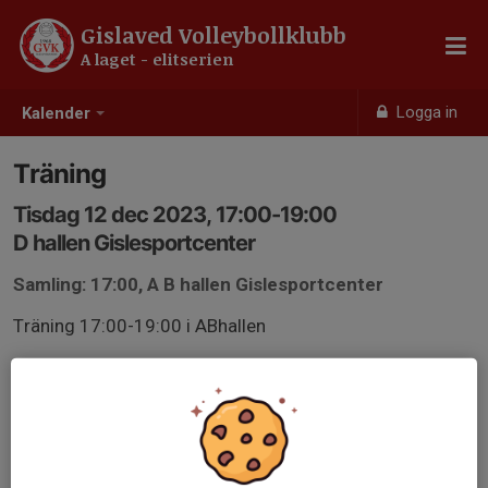
Gislaved Volleybollklubb
A laget - elitserien
Logga in
Kalender
Träning
Tisdag 12 dec 2023, 17:00-19:00
D hallen Gislesportcenter
Samling: 17:00, A B hallen Gislesportcenter
Träning 17:00-19:00 i ABhallen
Svara på kallelsen dagen innan träning pga planering.
Meddela dagen innan om man inte kan träna.
Planerad ledighet berättar man så fort man vet om.
Blir man sjuk så meddelar man så tidigt som möjligt.