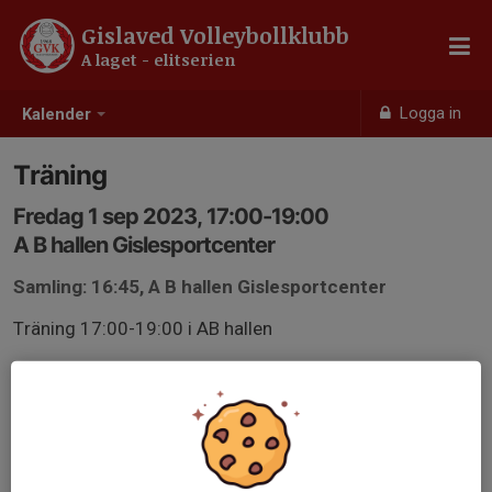
Gislaved Volleybollklubb
A laget - elitserien
Logga in
Kalender
Träning
Fredag 1 sep 2023, 17:00-19:00
A B hallen Gislesportcenter
Samling: 16:45, A B hallen Gislesportcenter
Träning 17:00-19:00 i AB hallen
Svara på kallelsen dagen innan träning pga planering.
Meddela dagen innan om man inte kan träna.
Planerad ledighet berättar man så fort man vet om.
Blir man sjuk så meddelar man så tidigt som möjligt.