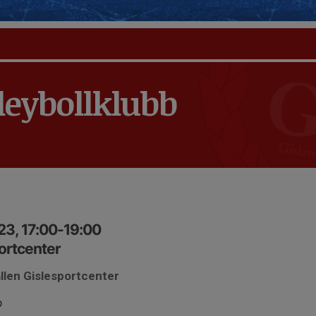
leybollklubb
23, 17:00-19:00
portcenter
allen Gislesportcenter
p