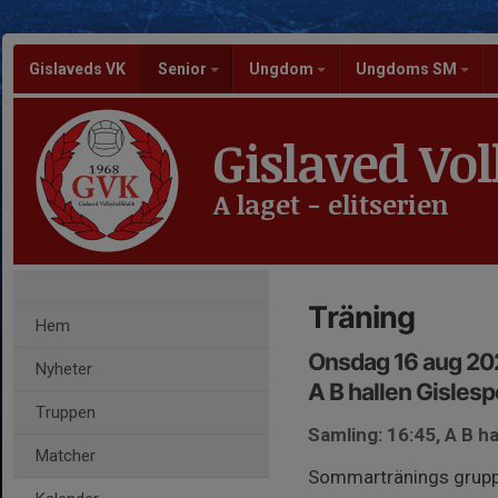
Gislaveds VK
Senior
Ungdom
Ungdoms SM
Gislaved Vol
A laget - elitserien
Träning
Hem
Onsdag 16 aug 20
Nyheter
A B hallen Gisles
Truppen
Samling: 16:45, A B h
Matcher
Sommartränings grup