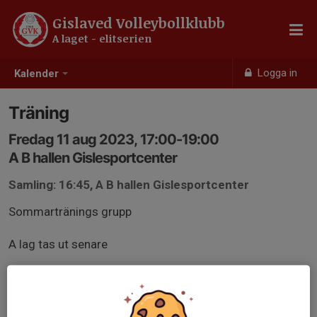
Gislaved Volleybollklubb
A laget - elitserien
Logga in
Kalender
Träning
Fredag 11 aug 2023, 17:00-19:00
A B hallen Gislesportcenter
Samling: 16:45, A B hallen Gislesportcenter
Sommartränings grupp
A lag tas ut senare
Träning 17:00-19:00 i AB hallen
Svara på kallelsen dagen innan träning pga planering.