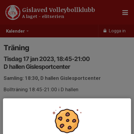
Gislaved Volleybollklubb
A laget - elitserien
Logga in
Kalender
Träning
Tisdag 17 jan 2023, 18:45-21:00
D hallen Gislesportcenter
Samling: 18:30, D hallen Gislesportcenter
Bollträning 18:45-21:00 i D hallen
Svara på kallelsen dagen innan träning pga planering.
Meddela dagen innan om man inte kan träna.
Planerad ledighet berättar man så fort man vet om.
Blir man sjuk så meddelar man så tidigt som möjligt.