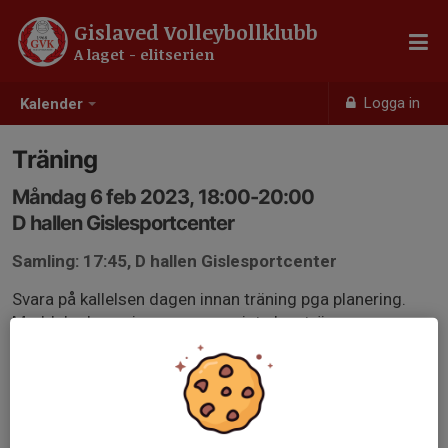
Gislaved Volleybollklubb
A laget - elitserien
Logga in
Kalender
Träning
Måndag 6 feb 2023, 18:00-20:00
D hallen Gislesportcenter
Samling: 17:45, D hallen Gislesportcenter
Svara på kallelsen dagen innan träning pga planering.
Meddela dagen innan om man inte kan träna.
Planerad ledighet berättar man så fort man vet om.
Blir man sjuk så meddelar man så tidigt som möjligt.