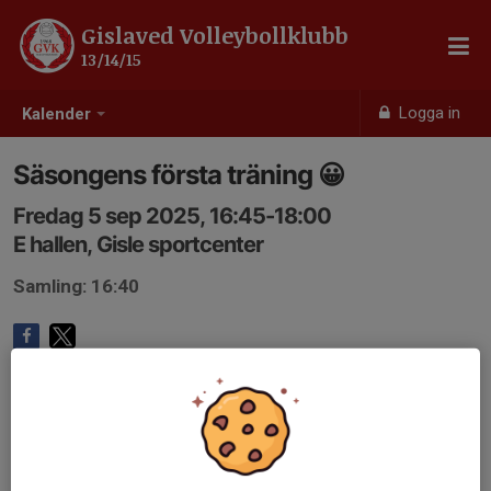
Gislaved Volleybollklubb
13/14/15
Logga in
Kalender
Säsongens första träning 😀
Fredag 5 sep 2025, 16:45-18:00
E hallen, Gisle sportcenter
Samling: 16:40