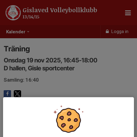
Gislaved Volleybollklubb
13/14/15
Logga in
Kalender
Träning
Onsdag 19 nov 2025, 16:45-18:00
D hallen, Gisle sportcenter
Samling: 16:40