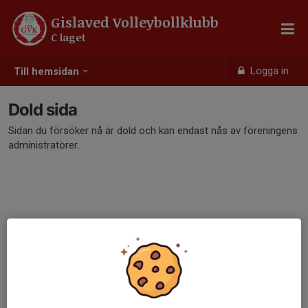
Gislaved Volleybollklubb
C laget
Logga in
Till hemsidan
Dold sida
Sidan du försöker nå är dold och kan endast nås av föreningens
administratörer.